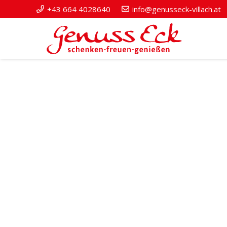
+43 664 4028640
info@genusseck-villach.at